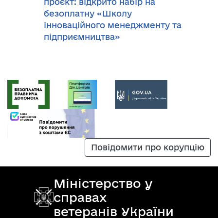
проєкт: відкрито набір на
безоплатну «Школу
інноваційного менеджменту та
підприємництва»
Повідомити про корупцію
Міністерство у
справах
ветеранів України