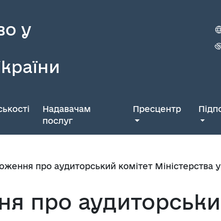
во у
України
ькості
Надавачам
Пресцентр
Підп
послуг
оження про аудиторський комітет Міністерства у
я про аудиторськи