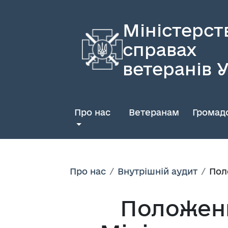
Міністерст
справах
ветеранів 
Про нас
Ветеранам
Громадс
Про нас
Внутрішній аудит
Пол
Положенн