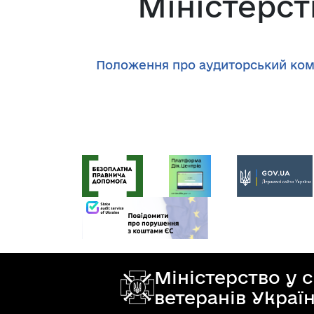
Міністерст
Положення про аудиторський коміт
Міністерство у 
ветеранів Украї