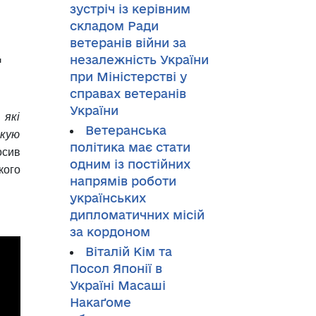
зустріч із керівним
складом Ради
.
ветеранів війни за
незалежність України
при Міністерстві у
справах ветеранів
України
 які
Ветеранська
якую
політика має стати
осив
одним із постійних
кого
напрямів роботи
українських
дипломатичних місій
за кордоном
Віталій Кім та
Посол Японії в
Україні Масаші
Накаґоме