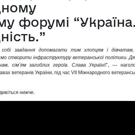
дному
му форумі “Україна
ність.”
собі завдання допомагати тим хлопцям і дівчатам,
маємо створити інфраструктуру ветеранської політики. Д
ам, сімʼям загиблих героїв. Слава Україні!
", — нагол
правах ветеранів України, під час VII Міжнародного ветерансь
дивіться нижче.