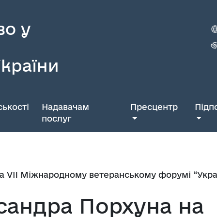
во у
України
ькості
Надавачам
Пресцентр
Підп
послуг
 VII Міжнародному ветеранському форумі “Україн
сандра Порхуна на