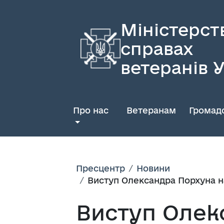
Міністерст
справах
ветеранів 
Про нас
Ветеранам
Громадс
Пресцентр
Новини
Виступ Олександра Порхуна на
Виступ Олек