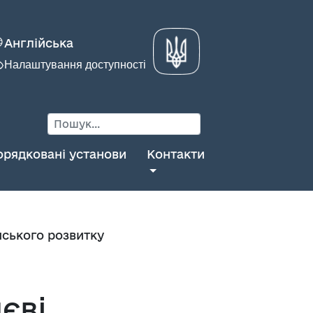
Англійська
Налаштування доступності
орядковані установи
Контакти
нського розвитку
єві