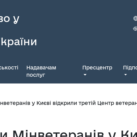
во у
України
ькості
Надавачам
Пресцентр
Підп
послуг
нветеранів у Києві відкрили третій Центр ветера
и Мінветеранів у Ки