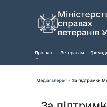
Міністерст
справах
ветеранів 
Про нас
Ветеранам
Громадс
Медіагалерея
За підтримки Мі
За підтримк