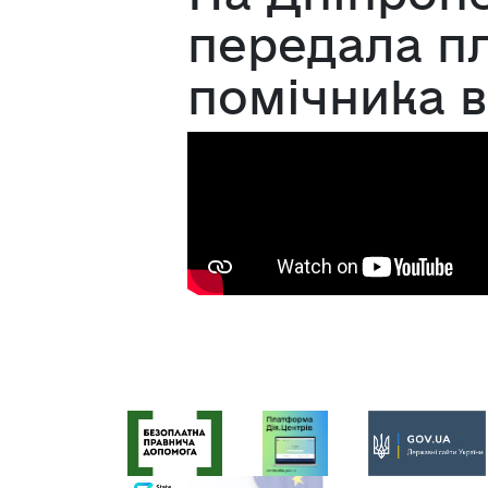
передала пл
помічника 