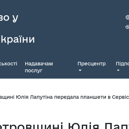
во у
України
ькості
Надавачам
Пресцентр
Підп
послуг
вщині Юлія Лапутіна передала планшети в Сервіс
етровщині Юлія Лап