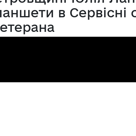
аншети в Сервісні 
ветерана