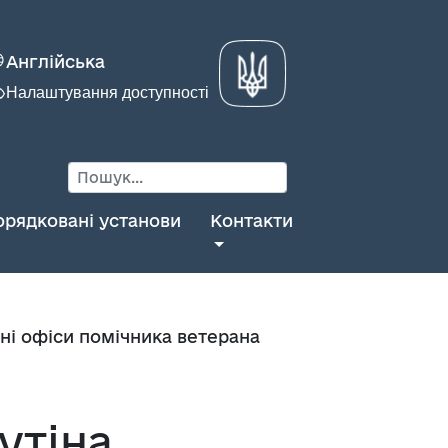
Англійська
Налаштування доступності
орядковані установи
Контакти
ні офіси помічника ветерана
утіна