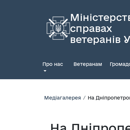
Міністерст
справах
ветеранів 
Про нас
Ветеранам
Громадс
Медіагалерея
На Дніпропетро
На Дніпроп