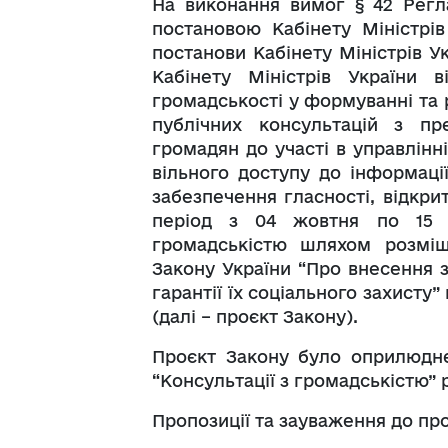
На виконання вимог § 42 Регла
постановою Кабінету Міністрів
постанови Кабінету Міністрів Ук
Кабінету Міністрів України 
громадськості у формуванні та 
публічних консультацій з пр
громадян до участі в управлін
вільного доступу до інформації
забезпечення гласності, відкрит
період з 04 жовтня по 15 ж
громадськістю шляхом розміщ
Закону України “Про внесення з
гарантії їх соціального захист
(далі – проєкт Закону).
Проєкт Закону було оприлюднен
“Консультації з громадськістю” 
Пропозиції та зауваження до пр