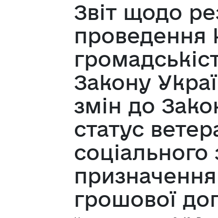
Звіт щодо ре
проведення 
громадськіс
Закону Укра
змін до Зако
статус ветера
соціального
призначення
грошової до