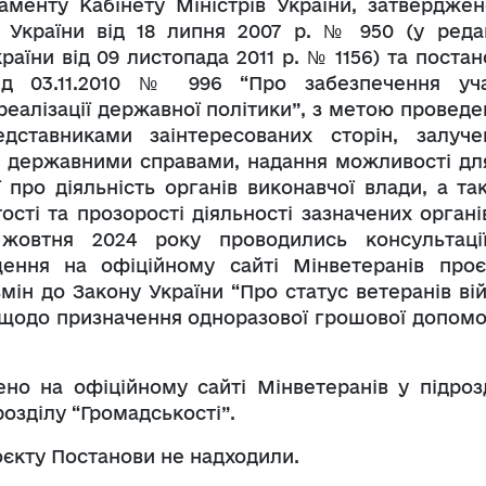
менту Кабінету Міністрів України, затверджен
 України від 18 липня 2007 р. № 950 (у редак
раїни від 09 листопада 2011 р. № 1156) та поста
від 03.11.2010 № 996 “Про забезпечення уча
реалізації державної політики”, з метою проведе
едставниками заінтересованих сторін, залуче
ні державними справами, надання можливості для
 про діяльність органів виконавчої влади, а та
ості та прозорості діяльності зазначених органі
овтня 2024 року проводились консультаці
ення на офіційному сайті Мінветеранів проє
мін до Закону України “Про статус ветеранів вій
у” щодо призначення одноразової грошової допомо
о на офіційному сайті Мінветеранів у підрозд
розділу “Громадськості”.
оєкту Постанови не надходили.