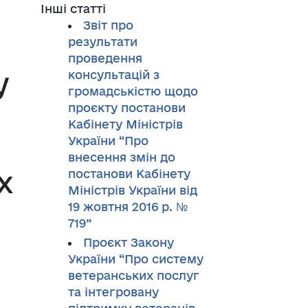
Інші статті
Звіт про
результати
проведення
у
консультацій з
громадськістю щодо
проєкту постанови
Кабінету Міністрів
України “Про
внесення змін до
х
постанови Кабінету
Міністрів України від
19 жовтня 2016 р. №
719”
Проєкт Закону
України “Про систему
ветеранських послуг
та інтегровану