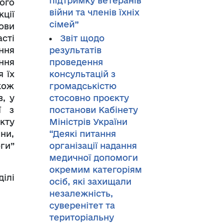
підтримку ветеранів
ого
війни та членів їхніх
ції
сімей”
нови
сті
Звіт щодо
ння
результатів
ння
проведення
 їх
консультацій з
кож
громадськістю
в, у
стосовно проєкту
ї з
постанови Кабінету
кту
Міністрів України
ни,
“Деякі питання
ги”
організації надання
медичної допомоги
окремим категоріям
ілі
осіб, які захищали
незалежність,
суверенітет та
територіальну