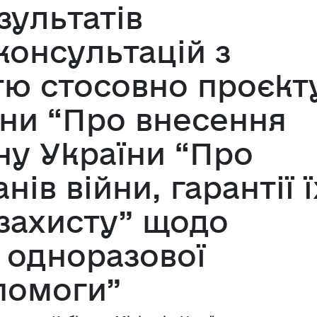
зультатів
консультацій з
тю стосовно проєкт
їни “Про внесення
ну України “Про
нів війни, гарантії ї
 захисту” щодо
 одноразової
помоги”