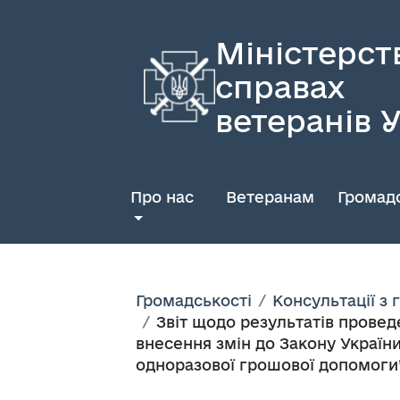
Міністерст
справах
ветеранів 
Про нас
Ветеранам
Громадс
Громадськості
Консультації з
Звіт щодо результатів провед
внесення змін до Закону України
одноразової грошової допомоги