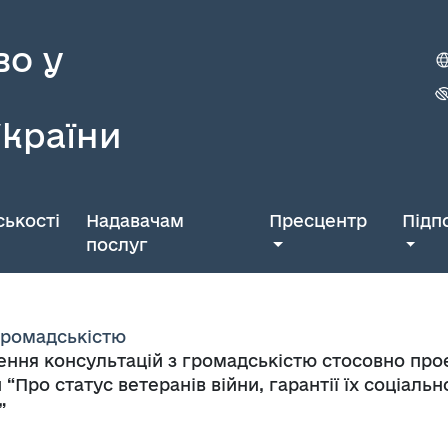
во у
України
ькості
Надавачам
Пресцентр
Підп
послуг
 громадськістю
ення консультацій з громадськістю стосовно про
 “Про статус ветеранів війни, гарантії їх соціал
”