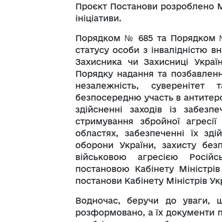
Проєкт Постанови розроблено Мі
ініціативи.
Порядком № 685 та Порядком №
статусу особи з інвалідністю вн
Захисника чи Захисниці Укра
Порядку надання та позбавленн
незалежність, суверенітет 
безпосередню участь в антитерор
здійсненні заходів із забезпе
стримування збройної агресії
областях, забезпеченні їх зді
оборони України, захисту без
військовою агресією Російс
постановою Кабінету Міністрів
постанови Кабінету Міністрів Укр
Водночас, беручи до уваги, щ
розформовано, а їх документи пе