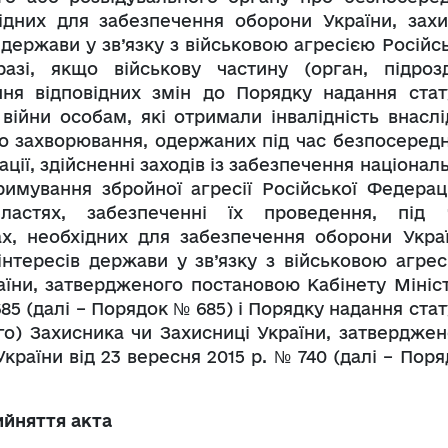
ідних для забезпечення оборони України, захи
держави у зв’язку з військовою агресією Російсь
азі, якщо військову частину (орган, підрозд
ня відповідних змін до Порядку надання стат
 війни особам, які отримали інвалідність внаслі
або захворювання, одержаних під час безпосередн
ції, здійсненні заходів із забезпечення націонал
тримування збройної агресії Російської Федераці
ластях, забезпеченні їх проведення, під 
ах, необхідних для забезпечення оборони Украї
інтересів держави у зв’язку з військовою агрес
аїни, затвердженого постановою Кабінету Мініст
685 (далі – Порядок № 685) і Порядку надання ста
го) Захисника чи Захисниці України, затверджен
країни від 23 вересня 2015 р. № 740 (далі – Пор
ийняття акта