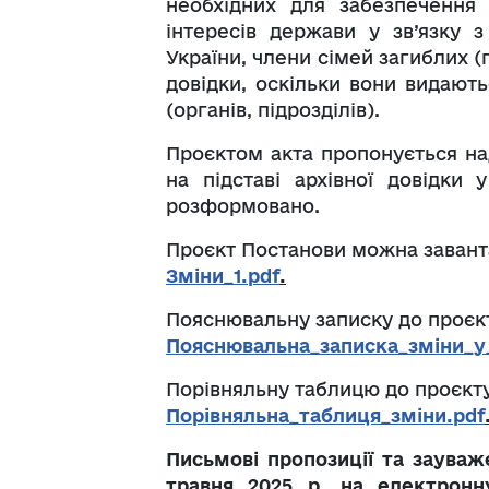
необхідних для забезпечення
інтересів держави у зв’язку з
України, члени сімей загиблих (
довідки, оскільки вони видают
(органів, підрозділів).
Проєктом акта пропонується на
на підставі архівної довідки 
розформовано.
Проєкт Постанови можна заван
Зміни_1.pdf
.
Пояснювальну записку до проє
Пояснювальна_записка_зміни_у
Порівняльну таблицю до проєкт
Порівняльна_таблиця_зміни.pdf
Письмові пропозиції та заува
травня 2025 р. на електрон