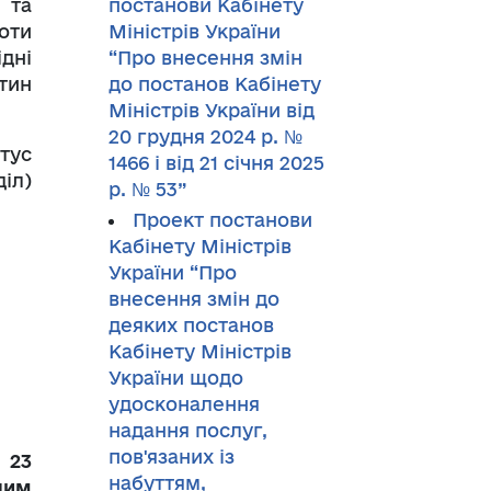
 та
постанови Кабінету
оти
Міністрів України
дні
“Про внесення змін
тин
до постанов Кабінету
Міністрів України від
20 грудня 2024 р. №
тус
1466 і від 21 січня 2025
іл)
р. № 53”
Проект постанови
Кабінету Міністрів
України “Про
внесення змін до
деяких постанов
Кабінету Міністрів
України щодо
удосконалення
надання послуг,
пов'язаних із
 23
набуттям,
шим