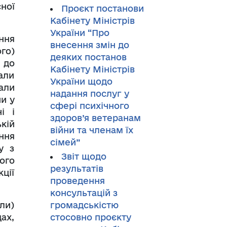
ної
Проєкт постанови
Кабінету Міністрів
України “Про
ння
внесення змін до
го)
деяких постанов
 до
Кабінету Міністрів
али
України щодо
али
надання послуг у
и у
сфері психічного
і і
здоров’я ветеранам
кій
війни та членам їх
ння
сімей”
у з
Звіт щодо
ого
результатів
ції
проведення
консультацій з
ли)
громадськістю
дах,
стосовно проєкту