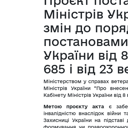
Проєкт пост
Міністрів Ук
змін до поря
постановами 
України від 
685 і від 23 
Міністерством у справах ветер
Міністрів України “Про внесе
Кабінету Міністрів України від 8 
Метою проєкту акта
є забез
інвалідністю внаслідок війни 
Захисниці України на підставі
формування чи правоохоронно