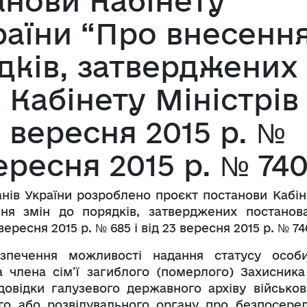
анови Кабінету
раїни “Про внесенн
дків, затверджених
Кабінету Міністрів
8 вересня 2015 р. №
вересня 2015 р. № 74
анів України розроблено проєкт постанови Кабін
ння змін до порядків, затверджених постанов
вересня 2015 р. № 685 і від 23 вересня 2015 р. № 74
печення можливості надання статусу особ
та члена сім’ї загиблого (померлого) Захисника
 довідки галузевого державного архіву військов
го або розвідувального органу про безпосере