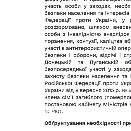
участь особи у заходах, необх
безпеки населення та інтересів 
Федерації проти України, у р
розформовано, шляхом внесен
особи з інвалідністю внаслідок
поранення, контузії, каліцтва 
участі в антитерористичній опера
безпеки і оборони, відсічі і с
Донецькій та Луганській об
безпосередньої участі у заход
захисту безпеки населення та 
Російської Федерації проти Укр
України від 8 вересня 2015 р. № 
члена сім’ї загиблого (померло
постановою Кабінету Міністрів У
№ 740).
Обґрунтування необхідності пр