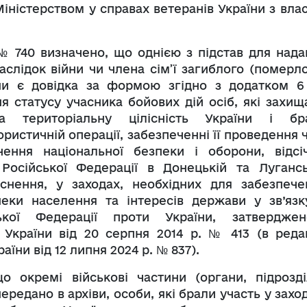
ністерством у справах ветеранів України з влас
 740 визначено, що однією з підстав для нада
аслідок війни чи члена сім’ї загиблого (померло
їни є довідка за формою згідно з додатком 6
я статусу учасника бойових дій осіб, які захищ
та територіальну цілісність України і бр
истичній операції, забезпеченні її проведення ч
чення національної безпеки і оборони, відсіч
 Російської Федерації в Донецькій та Лугансь
йснення, у заходах, необхідних для забезпече
пеки населення та інтересів держави у зв’язк
ької Федерації проти України, затверджен
 України від 20 серпня 2014 р. № 413 (в редак
аїни від 12 липня 2024 р. № 837).
о окремі військові частини (органи, підрозді
редано в архіви, особи, які брали участь у захо