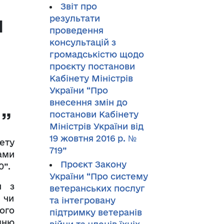
Звіт про
я
результати
проведення
консультацій з
громадськістю щодо
проєкту постанови
Кабінету Міністрів
України “Про
внесення змін до
0”
постанови Кабінету
Міністрів України від
19 жовтня 2016 р. №
ету
719”
ами
Проєкт Закону
0”.
України “Про систему
и з
ветеранських послуг
 чи
та інтегровану
ого
підтримку ветеранів
дню