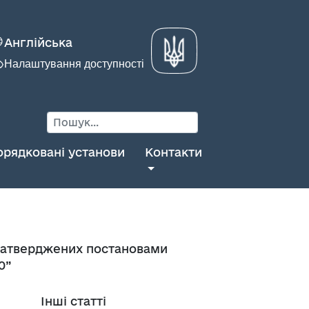
Англійська
Налаштування доступності
орядковані установи
Контакти
, затверджених постановами
0”
Інші статті