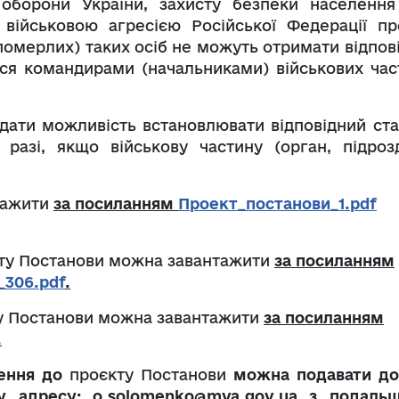
 оборони України, захисту безпеки населення
 військовою агресією Російської Федерації пр
померлих) таких осіб не можуть отримати відпові
ься командирами (начальниками) військових час
дати можливість встановлювати відповідний ста
у разі, якщо військову частину (орган, підрозд
тажити
за посиланням
Проект_постанови_1.pdf
кту Постанови можна завантажити
за посиланням
_306.pdf
.
у Постанови можна завантажити
за посиланням
.
ження до
проєкту Постанови
можна подавати
до
ну адресу:
o
.
solomenko
@mva.gov.ua
з подаль