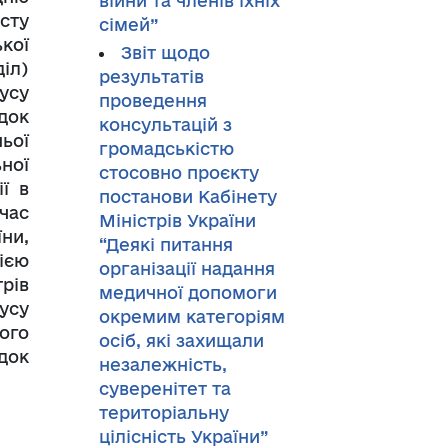
війни та членів їхніх
сту
сімей”
кої
Звіт щодо
іл)
результатів
усу
проведення
док
консультацій з
ьої
громадськістю
ьної
стосовно проєкту
ї в
постанови Кабінету
час
Міністрів України
ни,
“Деякі питання
ією
організації надання
рів
медичної допомоги
тусу
окремим категоріям
ого
осіб, які захищали
ядок
незалежність,
суверенітет та
територіальну
цілісність України”