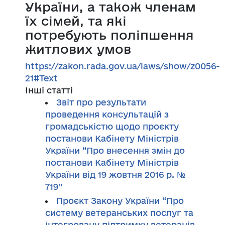
України, а також членам
їх сімей, та які
потребують поліпшення
житлових умов
https://zakon.rada.gov.ua/laws/show/z0056-
21#Text
Інші статті
Звіт про результати
проведення консультацій з
громадськістю щодо проєкту
постанови Кабінету Міністрів
України “Про внесення змін до
постанови Кабінету Міністрів
України від 19 жовтня 2016 р. №
719”
Проєкт Закону України “Про
систему ветеранських послуг та
інтегровану підтримку ветеранів