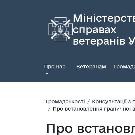
Міністерст
справах
ветеранів 
Про нас
Ветеранам
Громадс
Громадськості
Консультації з
Про встановлення граничної ва
Про встанов