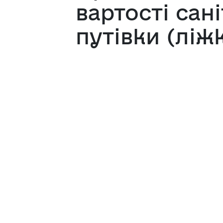
вартості сан
путівки (ліж