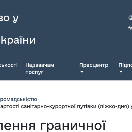
во у
України
ькості
Надавачам
Пресцентр
Підп
послуг
 громадськістю
ртості санітарно-курортної путівки (ліжко-дня) у
лення граничної