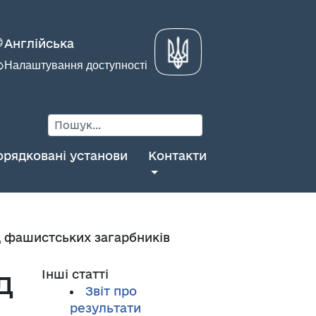
Англійська
Налаштування доступності
орядковані установи
Контакти
д фашистських загарбників
д
Інші статті
Звіт про
результати