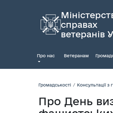
Міністерст
справах
ветеранів 
Про нас
Ветеранам
Громадс
Громадськості
Консультації з
Про День виз