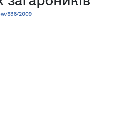
 загарбників
how/836/2009