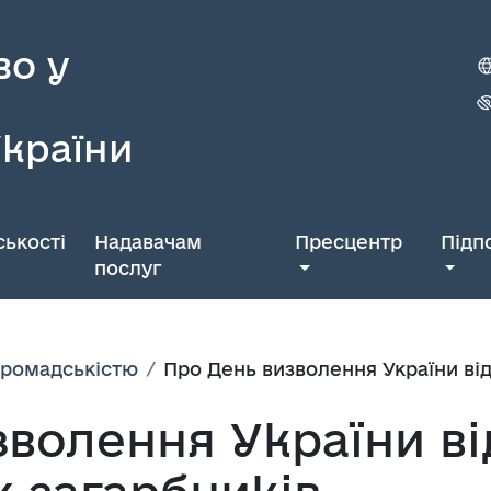
во у
України
ькості
Надавачам
Пресцентр
Підп
послуг
 громадськістю
Про День визволення України ві
волення України ві