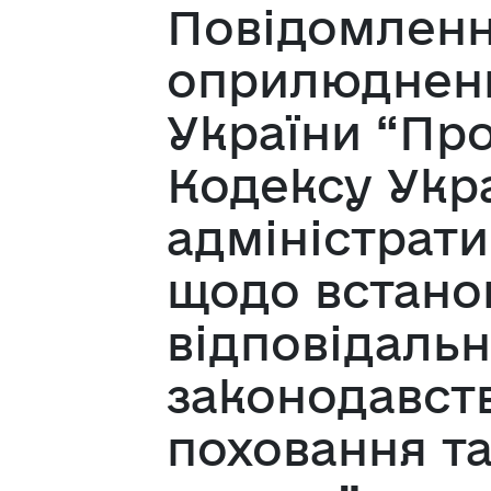
Повідомленн
оприлюдненн
України “Про
Кодексу Укр
адміністрат
щодо встано
відповідальн
законодавств
поховання та