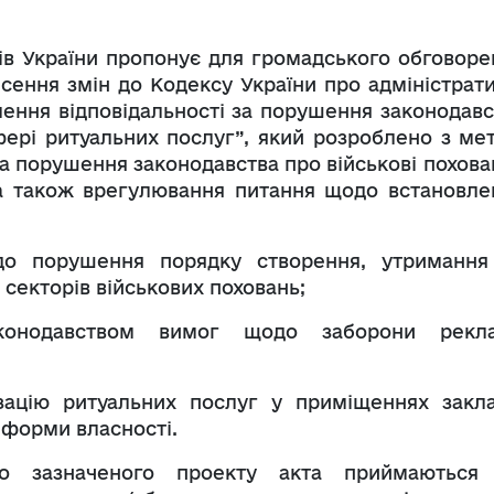
нів України пропонує для громадського обговоре
сення змін до Кодексу України про адміністрати
ння відповідальності за порушення законодавс
сфері ритуальних послуг”, який розроблено з ме
за порушення законодавства про військові похова
 а також врегулювання питання щодо встановле
до порушення порядку створення, утримання
 секторів військових поховань;
аконодавством вимог щодо заборони рекл
зацію ритуальних послуг у приміщеннях закла
 форми власності.
до зазначеного проекту акта приймаютьс