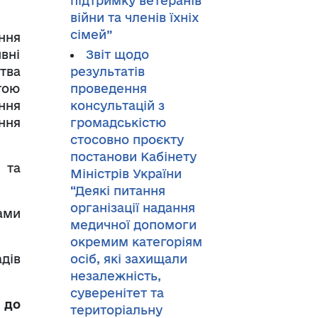
підтримку ветеранів
війни та членів їхніх
сімей”
ння
вні
Звіт щодо
тва
результатів
тою
проведення
ння
консультацій з
ння
громадськістю
стосовно проєкту
постанови Кабінету
 та
Міністрів України
“Деякі питання
організації надання
ами
медичної допомоги
окремим категоріям
дів
осіб, які захищали
незалежність,
суверенітет та
я
до
територіальну