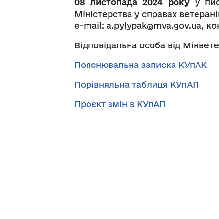
08 листопада 2024 року
у пи
Міністерства у справах ветеранів
е-mail: a.pylypak@mva.gov.ua, ко
Відповідальна особа від Мінвет
Пояснювальна записка КУпАК
Порівняльна таблиця КУпАП
Проєкт змін в КУпАП