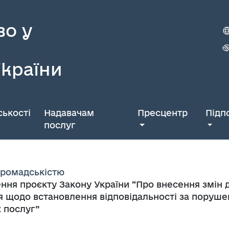
во у
України
ькості
Надавачам
Пресцентр
Підп
послуг
 громадськістю
ня проєкту Закону України “Про внесення змін д
 щодо встановлення відповідальності за порушен
х послуг”