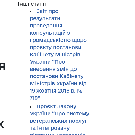
Інші статті
Звіт про
результати
проведення
консультацій з
громадськістю щодо
проєкту постанови
Кабінету Міністрів
я
України “Про
внесення змін до
постанови Кабінету
Міністрів України від
19 жовтня 2016 р. №
719”
Проєкт Закону
України “Про систему
х
ветеранських послуг
та інтегровану