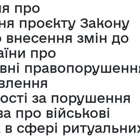
я про
я проєкту Закону
 внесення змін до
аїни про
ивні правопорушенн
влення
ості за порушення
а про військові
 в сфері ритуальни