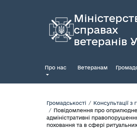
Міністерст
справах
ветеранів 
Про нас
Ветеранам
Громадс
Громадськості
Консультації з
Повідомлення про оприлюднен
адміністративні правопорушення
поховання та в сфері ритуальни