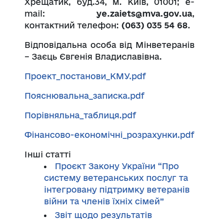
Хрещатик, буд.34, м. Київ, 01001; е-
mail:
ye
.
zaiets
@mva.gov.ua
,
контактний телефон:
(063)
035 54 68
.
Відповідальна особа від Мінветеранів
– Заєць Євгенія Владиславівна.
Проект_постанови_КМУ.pdf
Пояснювальна_записка.pdf
Порівняльна_таблиця.pdf
Фінансово-економічні_розрахунки.pdf
Інші статті
Проєкт Закону України “Про
систему ветеранських послуг та
інтегровану підтримку ветеранів
війни та членів їхніх сімей”
Звіт щодо результатів