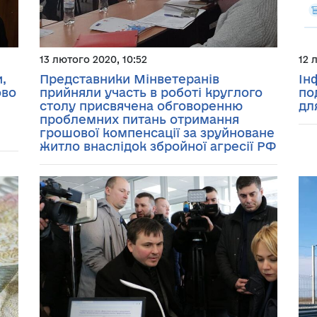
13 лютого 2020, 10:52
12 
,
Представники Мінветеранів
Ін
ово
прийняли участь в роботі круглого
по
столу присвячена обговоренню
дл
проблемних питань отримання
грошової компенсації за зруйноване
житло внаслідок збройної агресії РФ