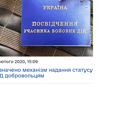
лютого 2020, 15:09
значено механізм надання статусу
Д добровольцям