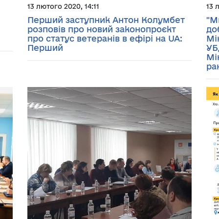
13 лютого 2020, 14:11
13 
Перший заступник Антон Колумбет
"М
розповів про новий законопроєкт
до
про статус ветеранів в ефірі на UA:
Мі
Перший
УБ
Мі
ра