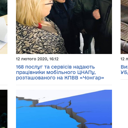
12 лютого 2020, 16:12
12 
168 послуг та сервісів надають
Ви
працівники мобільного ЦНАПу,
УБ
розташованого на КПВВ «Чонгар»