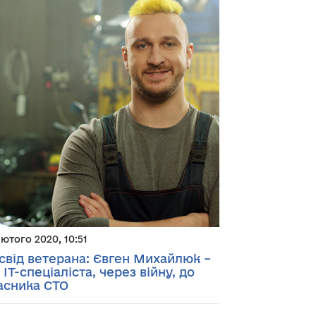
лютого 2020, 10:51
свід ветерана: Євген Михайлюк –
д IT-спеціаліста, через війну, до
асника СТО