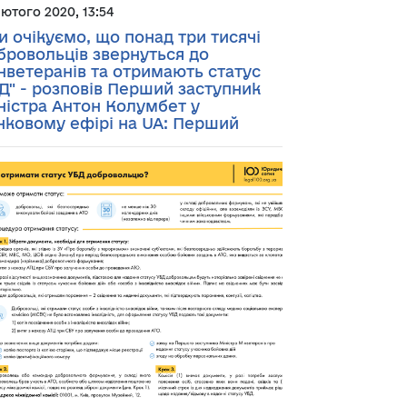
лютого 2020, 13:54
и очікуємо, що понад три тисячі
бровольців звернуться до
нветеранів та отримають статус
Д" - розповів Перший заступник
ністра Антон Колумбет у
нковому ефірі на UA: Перший