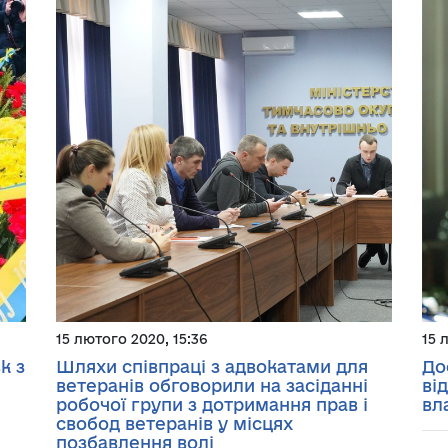
15 лютого 2020, 15:36
15 
к з
Шляхи співпраці з адвокатами для
До
ветеранів обговорили на засіданні
ві
робочої групи з дотримання прав і
вл
свобод ветеранів у місцях
позбавлення волі