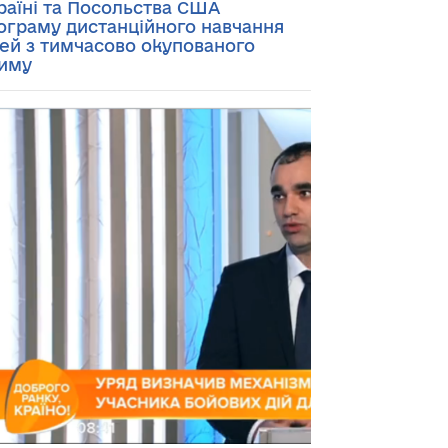
раїні та Посольства США
ограму дистанційного навчання
тей з тимчасово окупованого
иму