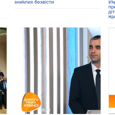
зниклих безвісти
Ук
пр
ді
Кр