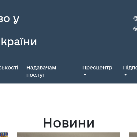
во у
України
ькості
Надавачам
Пресцентр
Підп
послуг
Новини