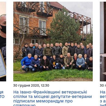
30 грудня 2020, 12:30
30 
ця
На Івано-Франківщині ветеранські
На
ТО
спілки та місцеві депутати-ветерани
ве
підписали меморандум про
з 
співпрацю
ін