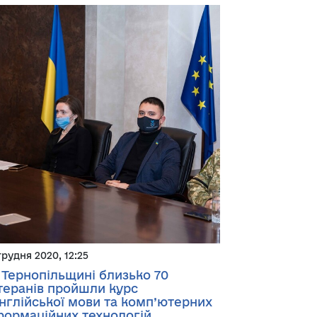
грудня 2020, 12:25
 Тернопільщині близько 70
теранів пройшли курс
англійської мови та комп’ютерних
формаційних технологій