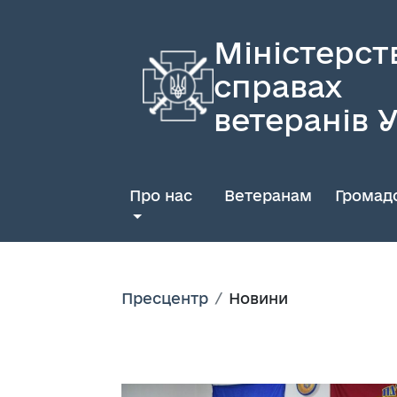
Міністерст
справах
ветеранів 
Про нас
Ветеранам
Громадс
Пресцентр
Новини