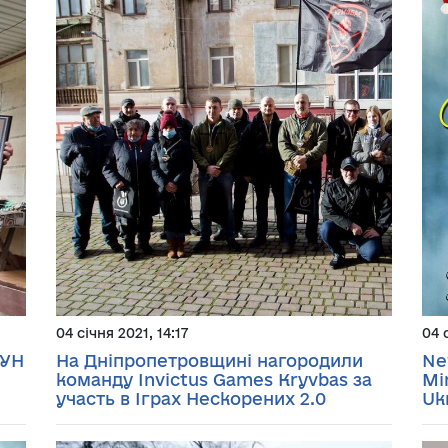
04 січня 2021, 14:17
04 
ОУН
На Дніпропетровщині нагородили
Ne
команду Invictus Games Kryvbas за
Min
участь в Іграх Нескорених 2.0
Uk