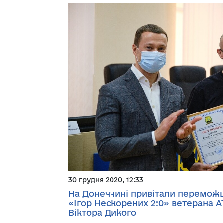
30 грудня 2020, 12:33
На Донеччині привітали перемож
«Ігор Нескорених 2:0» ветерана А
Віктора Дикого