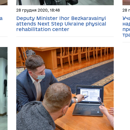
28 грудня 2020, 18:48
28 
а
Deputy Minister Ihor Bezkaravainyi
Уч
attends Next Step Ukraine physical
на
rehabilitation center
пр
тр