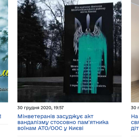
30 грудня 2020, 19:57
30 
!
Мінветеранів засуджує акт
На
вандалізму стосовно пам'ятника
св
воїнам АТО/ООС у Києві
ді