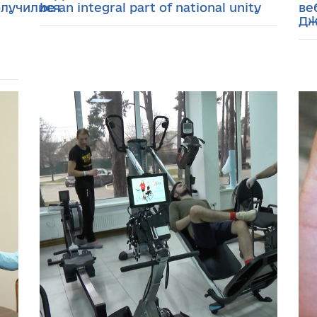
олучилися
be an integral part of national unity
ве
Дж