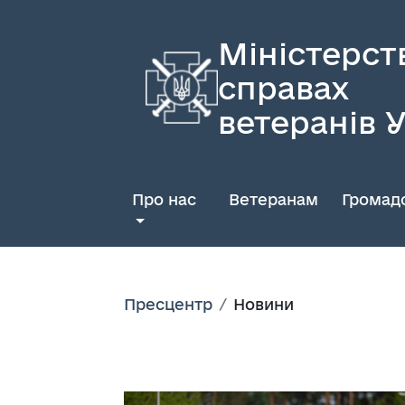
Міністерст
справах
ветеранів 
Про нас
Ветеранам
Громадс
Пресцентр
Новини