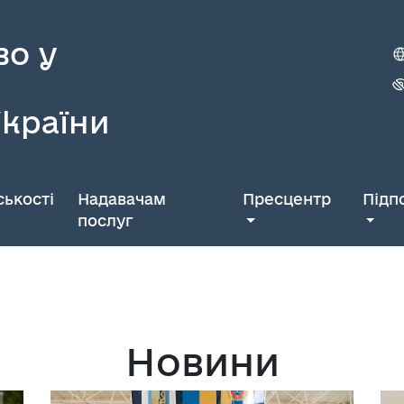
во у
України
ькості
Надавачам
Пресцентр
Підп
послуг
Новини