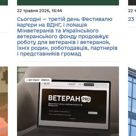
22 травня 2026, 16:44
22 
Сьогодні — третій день Фестивалю
23
кар’єри на ВДНГ, і локація
Мінветеранів та Українського
ветеранського фонду продовжує
роботу для ветеранів і ветеранок,
їхніх родин, роботодавців, партнерів
і представників громад