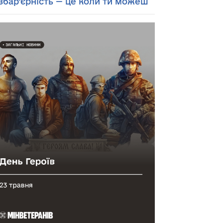
збар’єрність — це коли ти можеш