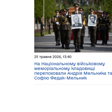
25 травня 2026, 13:40
На Національному військовому
меморіальному кладовищі
перепоховали Андрія Мельника т
Софію Федак-Мельник