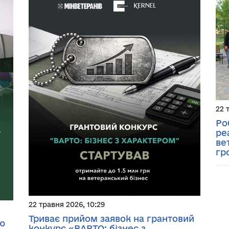
22 
Ро
ре
ве
гр
22 травня 2026, 10:29
Триває прийом заявок на грантовий
ю
конкурс «ВАРТО: бізнес з