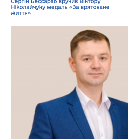
Cергій Бессараб вручив Віктору
Ніколайчуку медаль «За врятоване
життя»