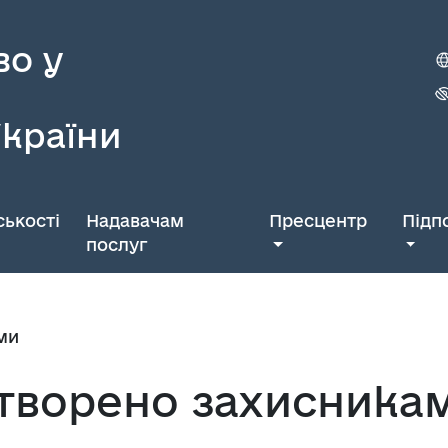
во у
України
ькості
Надавачам
Пресцентр
Підп
послуг
ми
творено захисника