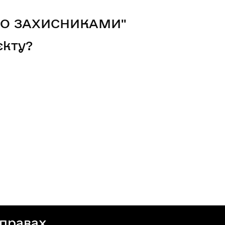
ЕНО ЗАХИСНИКАМИ"
єкту?
справах