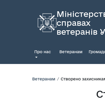
Міністерст
справах
ветеранів 
Про нас
Ветеранам
Громадс
Ветеранам
Створено захисника
С