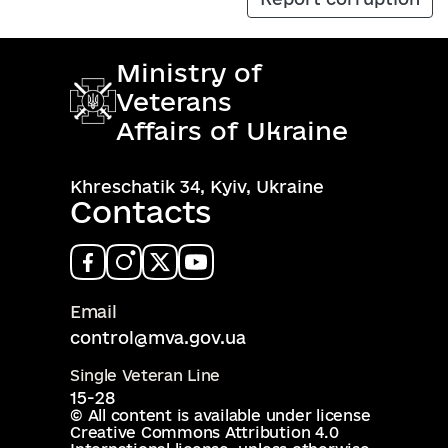
Ministry of
Veterans
Affairs of Ukraine
Khreschatik 34, Kyiv, Ukraine
Contacts
Email
control@mva.gov.ua
Single Veteran Line
15-28
© All content is available under license
Creative Commons Attribution 4.0