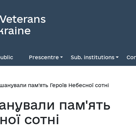
 Veterans
kraine
ublic
Prescentre
Sub. institutions
Con
вшанували пам'ять Героїв Небесної сотні
анували пам'ять
ної сотні