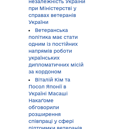
незалежність України
при Міністерстві у
справах ветеранів
України
Ветеранська
політика має стати
одним із постійних
напрямів роботи
українських
дипломатичних місій
за кордоном
Віталій Кім та
Посол Японії в
Україні Масаші
Накаґоме
обговорили
розширення
співпраці у сфері
підтримки ветеранів