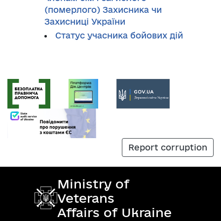
(померлого) Захисника чи
Захисниці України
Cтатус учасника бойових дій
Report corruption
Ministry of
Veterans
Affairs of Ukraine