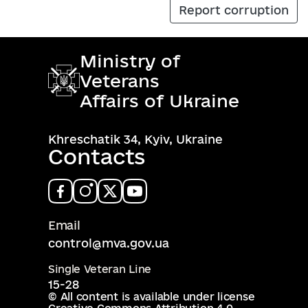
Report corruption
Ministry of
Veterans
Affairs of Ukraine
Khreschatik 34, Kyiv, Ukraine
Contacts
Email
control@mva.gov.ua
Single Veteran Line
15-28
© All content is available under license