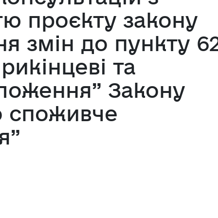
тю проєкту закону
я змін до пункту 6
Прикінцеві та
оложення” Закону
о споживче
я”