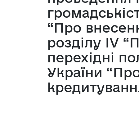
громадськіс
“Про внесенн
розділу IV “
перехідні п
України “Пр
кредитуванн