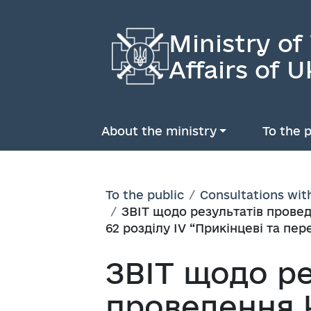
Ministry of
Affairs of U
About the ministry
To the p
To the public
Consultations wit
ЗВІТ щодо результатів провед
62 розділу IV “Прикінцеві та пе
ЗВІТ щодо ре
проведення 