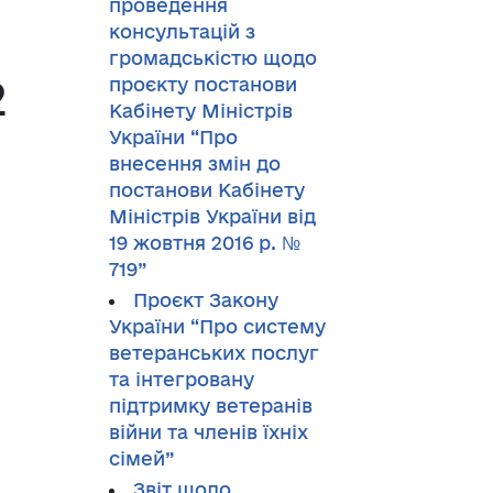
проведення
консультацій з
громадськістю щодо
2
проєкту постанови
Кабінету Міністрів
України “Про
внесення змін до
постанови Кабінету
Міністрів України від
19 жовтня 2016 р. №
719”
Проєкт Закону
України “Про систему
ветеранських послуг
та інтегровану
підтримку ветеранів
війни та членів їхніх
сімей”
Звіт щодо