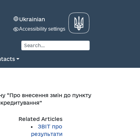
Ukrainian
Accessibility settings
tacts
ну “Про внесення змін до пункту
е кредитування”
Related Articles
ЗВІТ про
результати