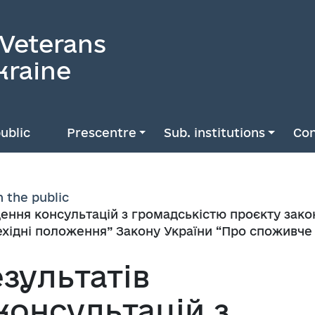
 Veterans
kraine
ublic
Prescentre
Sub. institutions
Con
h the public
ення консультацій з громадськістю проєкту зако
рехідні положення” Закону України “Про споживч
зультатів
консультацій з