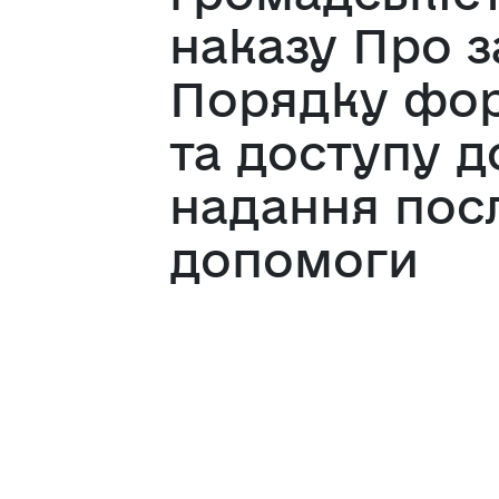
наказу Про 
Порядку фор
та доступу д
надання посл
допомоги