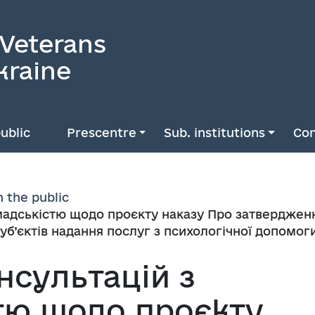
 Veterans
kraine
ublic
Prescentre
Sub. institutions
Con
h the public
омадськістю щодо проєкту наказу Про затвердже
уб’єктів надання послуг з психологічної допомог
нсультацій з
тю щодо проєкту