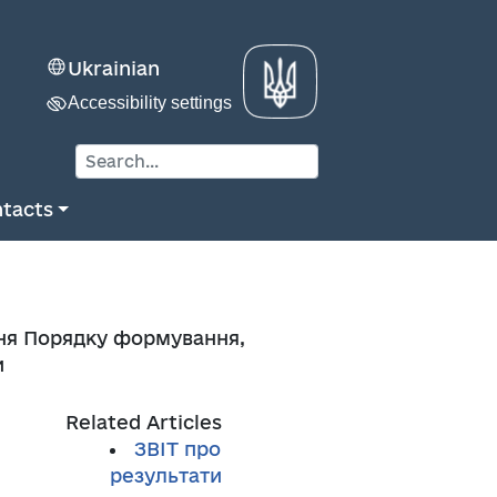
Ukrainian
Accessibility settings
tacts
ння Порядку формування,
и
Related Articles
ЗВІТ про
результати