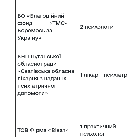
БО «Благодійний
фонд «ТМС-
2 психологи
Боремось за
Україну»
КНП Луганської
обласної ради
«Сватівська обласна
1 лікар - психіатр
лікарня з надання
психіатричної
допомоги»
1 практичний
ТОВ Фірма «Віват»
психолог