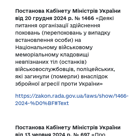
Постанова Кабінету Міністрів України
від 20 грудня 2024 р. № 1466
«Деякі
питання організації здійснення
поховань (перепоховань у випадку
встановлення особи) на
Національному військовому
меморіальному кладовищі
невпізнаних тіл (останків)
військовослужбовців, поліцейських,
які загинули (померли) внаслідок
збройної агресії проти України»
https://zakon.rada.gov.ua/laws/show/1466-
2024-%D0%BF#Text
Постанова Кабінету Міністрів України
від 13 червня 2024 р. № 697
«Про