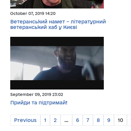
October 07, 2019 14:20
Ветеранський намет – літературний
ветеранський хаб у Києві
September 09, 2019 23:02
Прийди та підтримай❗️
Previous
1
2
…
6
7
8
9
10