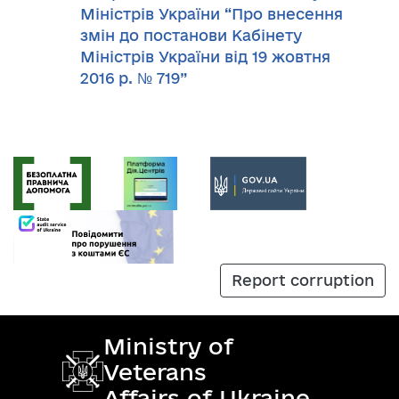
Міністрів України “Про внесення
змін до постанови Кабінету
Міністрів України від 19 жовтня
2016 р. № 719”
Report corruption
Ministry of
Veterans
Affairs of Ukraine