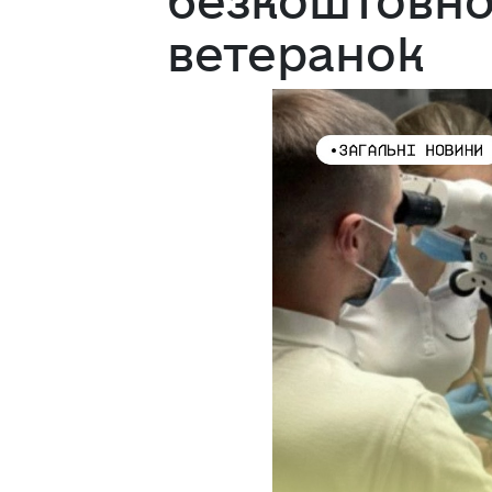
безкоштовно 
ветеранок