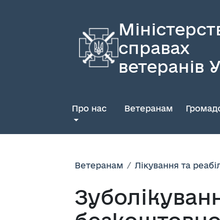
Міністерст
справах
ветеранів 
Про нас
Ветеранам
Громадс
Ветеранам
Лікування та реабіл
Зуболікуванн