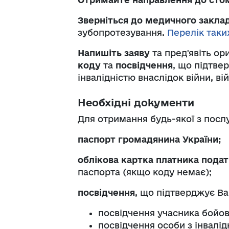
Зверніться до медичного заклад
зубопротезування.
Перелік таки
Напишіть заяву
та пред'явіть ор
коду
та
посвідчення
, що підтве
інвалідністю внаслідок війни, в
Необхідні документи
Для отримання будь-якої з посл
паспорт громадянина України;
облікова картка платника подат
паспорта (якщо коду немає);
посвідчення
, що підтверджує Ва
посвідчення учасника бойов
посвідчення особи з інвалід