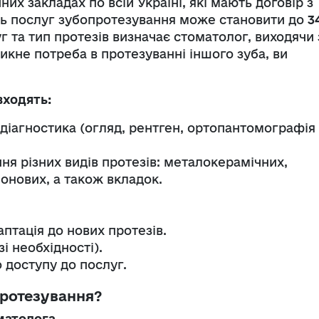
их закладах по всій Україні, які мають договір з
ть послуг зубопротезування може становити до
3
г та тип протезів визначає стоматолог, виходячи 
икне потреба в протезуванні іншого зуба, ви
входять:
іагностика (огляд, рентген, ортопантомографія 
ня різних видів протезів: металокерамічних,
онових, а також вкладок.
аптація до нових протезів.
і необхідності).
 доступу до послуг.
протезування?
матолога.