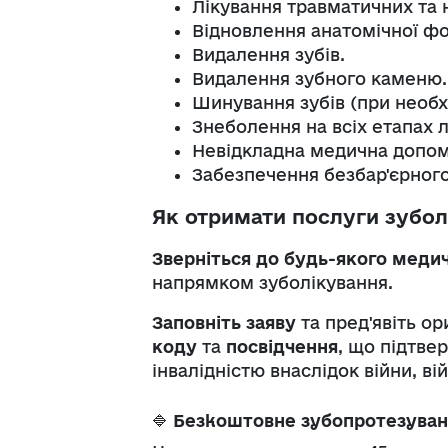
Лікування травматичних та 
Відновлення анатомічної фо
Видалення зубів.
Видалення зубного каменю.
Шинування зубів (при необхі
Знеболення на всіх етапах л
Невідкладна медична допом
Забезпечення безбар'єрного
Як отримати послуги зубол
Зверніться до будь-якого медич
напрямком зуболікування.
Заповніть заяву
та пред'явіть ор
коду
та
посвідчення
, що підтве
інвалідністю внаслідок війни, в
🔷
Безкоштовне зубопротезува