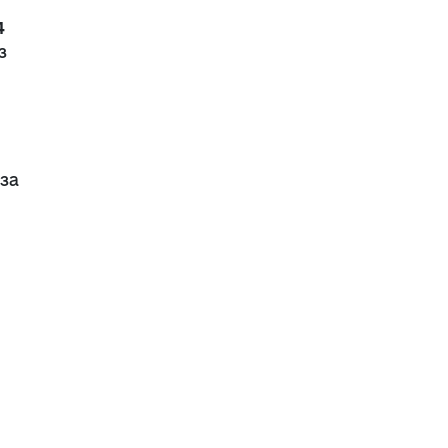
4
з
за