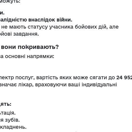
можуть:
и.
алідністю внаслідок війни.
е не мають статусу учасника бойових дій, але
йові завдання.
о вони покривають?
а основні напрямки:
ектр послуг, вартість яких може сягати до
24 95
значає лікар, враховуючи ваші індивідуальні
ять:
тація.
я зубів.
складнень.