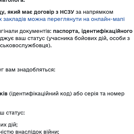
у, який має договір з НСЗУ
за напрямком
х закладів можна переглянути на онлайн-мапі
игінали документів:
паспорта, ідентифікаційного
рджує ваш статус (учасника бойових дій, особи з
ійськовослужбовця).
уг вам знадобляться:
ків
(ідентифікаційний код) або серія та номер
ш статус:
их дій;
ністю внаслідок війни;