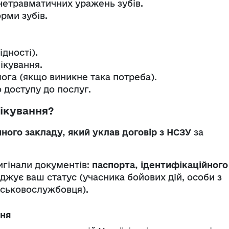
нетравматичних уражень зубів.
рми зубів.
дності).
ікування.
ога (якщо виникне така потреба).
 доступу до послуг.
ікування?
ного закладу, який уклав договір з НСЗУ
за
игінали документів:
паспорта, ідентифікаційного
рджує ваш статус (учасника бойових дій, особи з
ійськовослужбовця).
ння