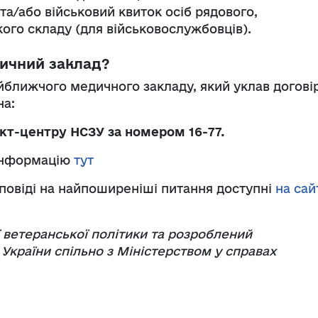
та/або військовий квиток осіб рядового,
ого складу (для військовослужбовців).
ичний заклад?
йближчого медичного закладу, який уклав договір
на:
кт-центру НСЗУ за номером 16-77.
інформацію
тут
дповіді на найпоширеніші питання доступні
на сай
ї ветеранської політики та розроблений
України спільно з Міністерством у справах