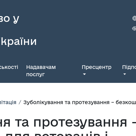
во у
України
ькості
Надавачам
Пресцентр
Підп
послуг
ітація
Зуболікування та протезування – безкош
я та протезування 