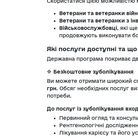
Скористатися цією можливістю 
Ветерани та ветеранки війн
Ветерани та ветеранки з інв
Військовослужбовці
, які щ
продовжують виконувати бо
Які послуги доступні та щ
Державна програма покриває дв
🔷
Безкоштовне зуболікування
Ви можете отримати широкий сп
грн
. Обсяг необхідних послуг ви
потреби.
До послуг із зуболікування вход
Первинний огляд та консуль
Рентгенологічні дослідженн
Лікування карієсу та його у