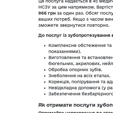
Ця послуга надається в 45 медичн
НСЗУ за цим напрямком. Вартіс
966 грн
за один раз. Обсяг послу
ваших потреб. Якщо з часом вин
зможете звернутися повторно.
До послуг із зубопротезування 
Комплексне обстеження та д
показаннями).
Виготовлення та встановлен
бюгельних, акрилових, нейл
Обробка опорних зубів.
Знеболення на всіх етапах.
Корекція, полірування та ад
Невідкладна допомога (у раз
Забезпечення безбар'єрного
Як отримати послуги зубо
Отримайте направлення до сто