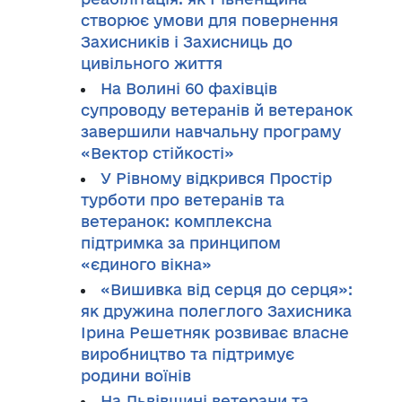
створює умови для повернення
Захисників і Захисниць до
цивільного життя
На Волині 60 фахівців
супроводу ветеранів й ветеранок
завершили навчальну програму
«Вектор стійкості»
У Рівному відкрився Простір
турботи про ветеранів та
ветеранок: комплексна
підтримка за принципом
«єдиного вікна»
«Вишивка від серця до серця»:
як дружина полеглого Захисника
Ірина Решетняк розвиває власне
виробництво та підтримує
родини воїнів
На Львівщині ветерани та