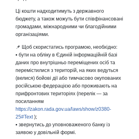
Ці кошти надходитимуть з державного
бюджету, а також можуть бути співфінансовані
громадами, міжнародними чи благодійними
організаціями.
📌 Щоб скористатись програмою, необхідно:
▪️ бути на обліку в Єдиній інформаційній базі
даних про внутрішньо переміщених осіб та
перемістилися з територій, на яких ведуться
(велися) бойові дії або тимчасово окупованих
російською федерацією або проживають на
прифронтових територіях
(перелік — за
посиланням
https://zakon.rada.gov.ua/laws/show/z0380-
25#Text
);
▪️ звернутись до уповноваженого банку із
заявою у довільній формі.