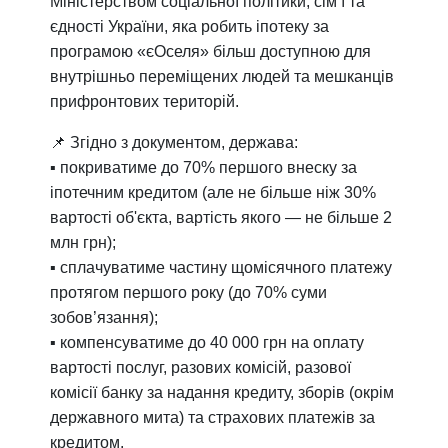
Міністерством соціальної політики, сім’ї та
єдності України, яка робить іпотеку за
програмою «єОселя» більш доступною для
внутрішньо переміщених людей та мешканців
прифронтових територій.
📌 Згідно з документом, держава:
▪️ покриватиме до 70% першого внеску за
іпотечним кредитом (але не більше ніж 30%
вартості об'єкта, вартість якого — не більше 2
млн грн);
▪️ сплачуватиме частину щомісячного платежу
протягом першого року (до 70% суми
зобов’язання);
▪️ компенсуватиме до 40 000 грн на оплату
вартості послуг, разових комісій, разової
комісії банку за надання кредиту, зборів (окрім
державного мита) та страхових платежів за
кредитом.