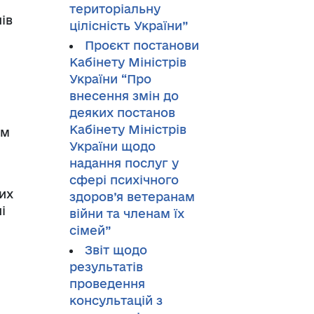
територіальну
ів
цілісність України”
Проєкт постанови
Кабінету Міністрів
України “Про
внесення змін до
деяких постанов
Кабінету Міністрів
ам
України щодо
надання послуг у
сфері психічного
их
здоров’я ветеранам
і
війни та членам їх
сімей”
Звіт щодо
результатів
проведення
консультацій з