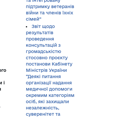
та інтегровану
підтримку ветеранів
війни та членів їхніх
сімей”
Звіт щодо
результатів
проведення
консультацій з
громадськістю
стосовно проєкту
постанови Кабінету
ого
Міністрів України
“Деякі питання
 і
організації надання
я
медичної допомоги
окремим категоріям
осіб, які захищали
,
незалежність,
суверенітет та