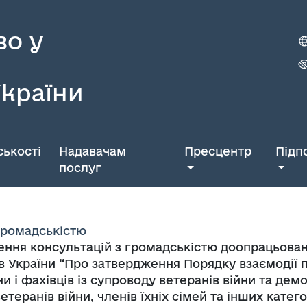
во у
України
ькості
Надавачам
Пресцентр
Підп
послуг
 громадськістю
ення консультацій з громадськістю доопрацьован
ів України “Про затвердження Порядку взаємодії 
 і фахівців із супроводу ветеранів війни та демо
теранів війни, членів їхніх сімей та інших катего