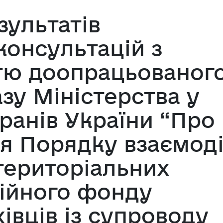
зультатів
консультацій з
тю доопрацьованог
зу Міністерства у
ранів України “Про
я Порядку взаємоді
територіальних
сійного фонду
хівців із супроводу