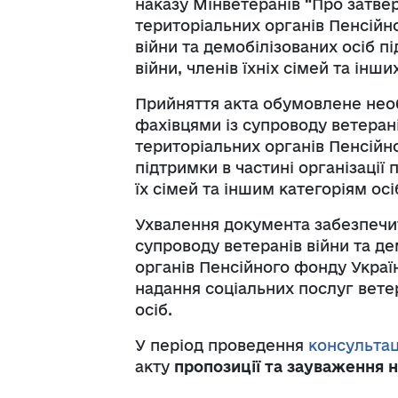
наказу Мінветеранів “Про затве
територіальних органів Пенсійно
війни та демобілізованих осіб пі
війни, членів їхніх сімей та інши
Прийняття акта обумовлене необ
фахівцями із супроводу ветерані
територіальних органів Пенсійно
підтримки в частині організації
їх сімей та іншим категоріям осі
Ухвалення документа забезпечи
супроводу ветеранів війни та де
органів Пенсійного фонду Україн
надання соціальних послуг ветер
осіб.
У період проведення
консультац
акту
пропозиції та зауваження 