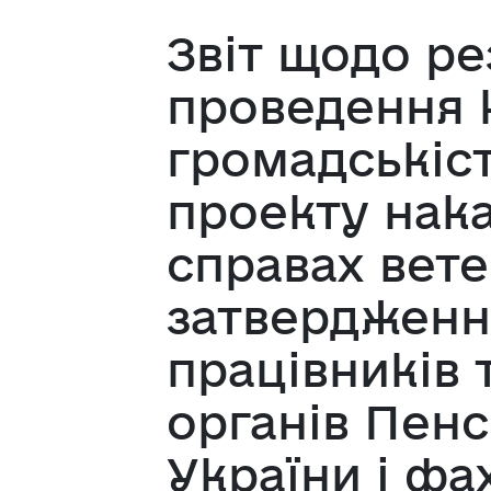
Звіт щодо ре
проведення 
громадськіс
проекту нака
справах вете
затвердженн
працівників 
органів Пен
України і фа