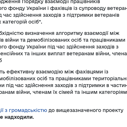
рдження Порядку взаємодії працівників
го фонду України і фахівців із супроводу ветеран
д час здійснення заходів з підтримки ветеранів
х категорій осіб”.
хідністю визначення алгоритму взаємодії між
в війни та демобілізованих осіб та працівниками
го фонду України під час здійснення заходів з
 пенсійних та інших виплат ветеранам війни, член
б
ть ефективну взаємодію між фахівцями із
мобілізованих осіб та працівниками територіальн
и під час здійснення заходів з підтримки в частин
анам війни, членам їх сімей та іншим категоріям
ії з громадськістю
до вищезазначеного проекту
не надходили
.