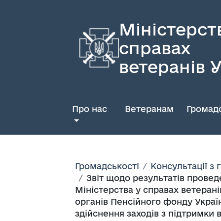
Міністерст
справах
ветеранів 
Про нас
Ветеранам
Громадс
Громадськості
Консультації з
Звіт щодо результатів провед
Міністерства у справах ветеран
органів Пенсійного фонду України
здійснення заходів з підтримки ве