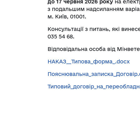
до 17 червня 2026 року
на елект
з подальшим надсиланням варіан
м. Київ, 01001.
Консультації з питань, які вине
035 54 68.
Відповідальна особа від Мінвет
НАКАЗ__Типова_форма_.docx
Пояснювальна_записка_Договір.
Типовий_договір_на_переобладн