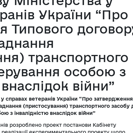
у Міністерства у
ранів України “Про
я Типового договор
аднання
ння) транспортного
керування особою з
 внаслідок війни”
 у справах ветеранів України “Про затвердження
аднання (пристосування) транспортного засобу 
ою з інвалідністю внаслідок війни”
анів розроблено проект постанови Кабінету
ня реалізації експериментального проекту щодо