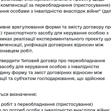
 компенсації за переобладнання (пристосування)
ння особами з інвалідністю внаслідок війни” (дал
ивне врегулювання форми та змісту договору пр
) транспортного засобу для керування особою з
 рамках реалізації експериментального проєкту щ
мпенсації, уніфікація договірних відносин між
онавцем робіт.
твердити Типовий договір про переобладнання
засобу для керування особою з інвалідністю
єдину форму та зміст договірних відносин між
ії та суб’єктом господарювання, що здійснює
ься визначення:
 робіт з переобладнання (пристосування)
 до потреб особи з інвалідністю внаслідок війни;