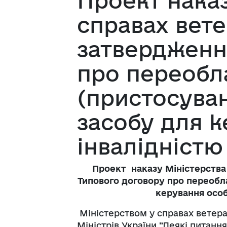
Проект наказ
справах вете
затвердженн
про переобл
(пристосува
засобу для 
інвалідністю
Проект
наказу Міністерства
Типового договору про переобл
керування особ
Міністерством у справах ветер
Міністрів України “Деякі питан