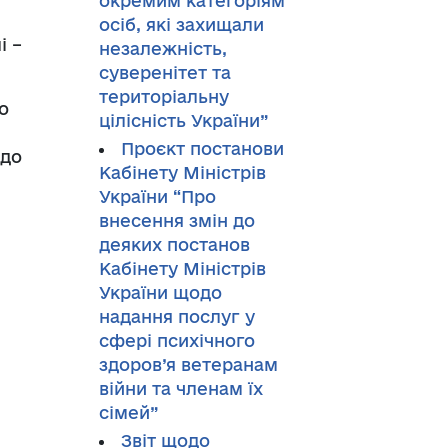
окремим категоріям
осіб, які захищали
і –
незалежність,
суверенітет та
територіальну
о
цілісність України”
Проєкт постанови
одо
Кабінету Міністрів
України “Про
внесення змін до
деяких постанов
Кабінету Міністрів
України щодо
надання послуг у
сфері психічного
здоров’я ветеранам
війни та членам їх
сімей”
Звіт щодо