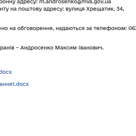
ронну адресу: m.androsenko@mva.gov.ua
ту на поштову адресу: вулиця Хрещатик, 34,
сено на обговорення, надаються за телефоном: 06
еранів – Андросенко Максим Іванович.
docx
ання1.docx