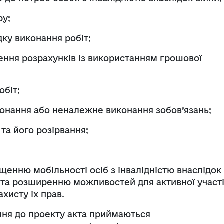
ру;
дку виконання робіт;
нення розрахунків із використанням грошової
обіт;
иконання або неналежне виконання зобов’язань;
та його розірвання;
щенню мобільності осіб з інвалідністю внаслідок
ції та розширенню можливостей для активної участі
хисту іх прав.
ення до проекту акта приймаються