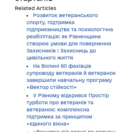
Related Articles
Розвиток ветеранського
спорту, підтримка
підприємництва та психологічна
реабілітація: як Рівненщина
створює умови для повернення
Захисників і Захисниць до
цивільного життя
На Волині 60 фахівців
супроводу ветеранів й ветеранок
завершили навчальну програму
«Вектор стійкості»
У Рівному відкрився Простір
турботи про ветеранів та
ветеранок: комплексна
підтримка за принципом
«єдиного вікна»
«Вишивка від серця до серця»: