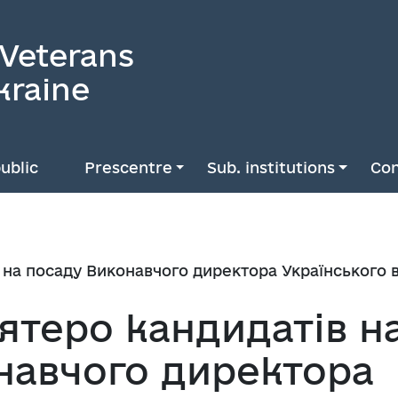
 Veterans
kraine
ublic
Prescentre
Sub. institutions
Con
в на посаду Виконавчого директора Українського
ятеро кандидатів н
навчого директора