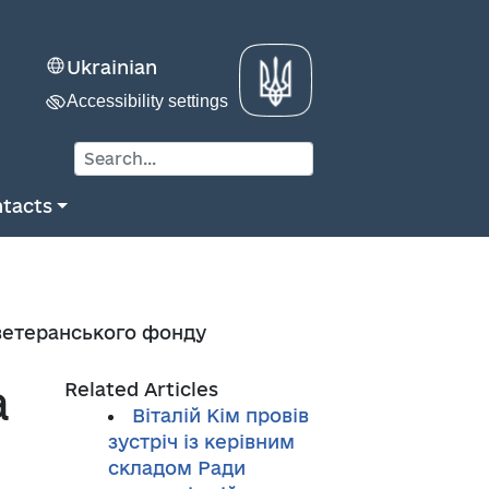
Ukrainian
Accessibility settings
tacts
 ветеранського фонду
а
Related Articles
Віталій Кім провів
зустріч із керівним
складом Ради