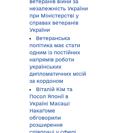
ветеранів війни за
незалежність України
при Міністерстві у
справах ветеранів
України
Ветеранська
політика має стати
одним із постійних
напрямів роботи
українських
дипломатичних місій
за кордоном
Віталій Кім та
Посол Японії в
Україні Масаші
Накаґоме
обговорили
розширення
співпраці у сфері