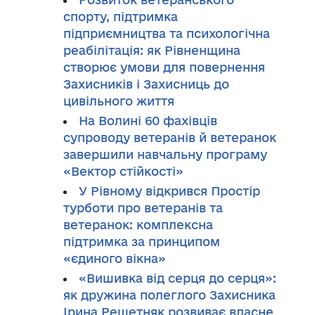
спорту, підтримка
підприємництва та психологічна
реабілітація: як Рівненщина
створює умови для повернення
Захисників і Захисниць до
цивільного життя
На Волині 60 фахівців
супроводу ветеранів й ветеранок
завершили навчальну програму
«Вектор стійкості»
У Рівному відкрився Простір
турботи про ветеранів та
ветеранок: комплексна
підтримка за принципом
«єдиного вікна»
«Вишивка від серця до серця»:
як дружина полеглого Захисника
Ірина Решетняк розвиває власне