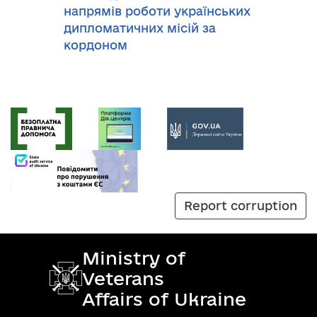
напрямів роботи українських
дипломатичних місій за
кордоном
Report corruption
Ministry of
Veterans
Affairs of Ukraine