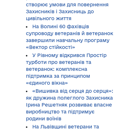
створює умови для повернення
Захисників і Захисниць до
цивільного життя
На Волині 60 фахівців
супроводу ветеранів й ветеранок
завершили навчальну програму
«Вектор стійкості»
У Рівному відкрився Простір
турботи про ветеранів та
ветеранок: комплексна
підтримка за принципом
«єдиного вікна»
«Вишивка від серця до серця»:
як дружина полеглого Захисника
Ірина Решетняк розвиває власне
виробництво та підтримує
родини воїнів
На Львівщині ветерани та