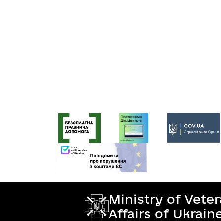
Ministry of Vete
Affairs of Ukrain