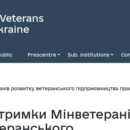
 Veterans
kraine
ublic
Prescentre
Sub. institutions
Con
анів розвитку ветеранського підприємництва п
дтримки Мінветеран
теранського