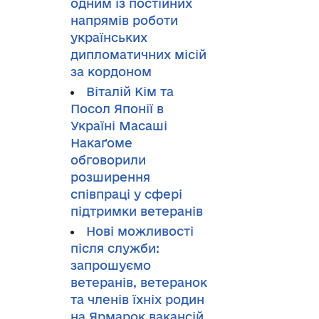
одним із постійних
напрямів роботи
українських
дипломатичних місій
за кордоном
Віталій Кім та
Посол Японії в
Україні Масаші
Накаґоме
обговорили
розширення
співпраці у сфері
підтримки ветеранів
Нові можливості
після служби:
запрошуємо
ветеранів, ветеранок
та членів їхніх родин
на Ярмарок вакансій