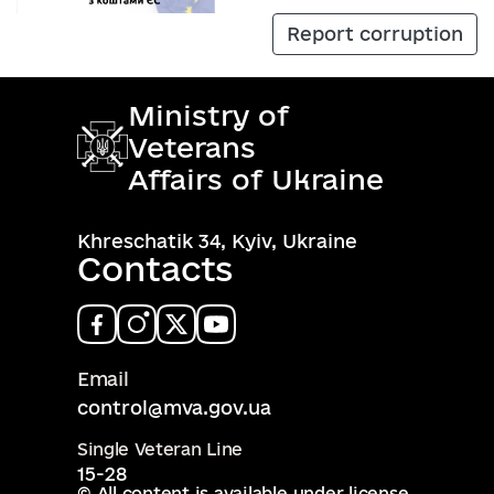
Report corruption
Ministry of
Veterans
Affairs of Ukraine
Khreschatik 34, Kyiv, Ukraine
Contacts
Email
control@mva.gov.ua
Single Veteran Line
15-28
© All content is available under license