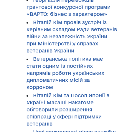
грантової конкурсної програми
«ВАРТО: бізнес з характером»
Віталій Кім провів зустріч із
керівним складом Ради ветеранів
війни за незалежність України
при Міністерстві у справах
ветеранів України
Ветеранська політика має
стати одним із постійних
напрямів роботи українських
дипломатичних місій за
кордоном
Віталій Кім та Посол Японії в
Україні Масаші Накаґоме
обговорили розширення
співпраці у сфері підтримки
ветеранів
Нові можливості після служби: