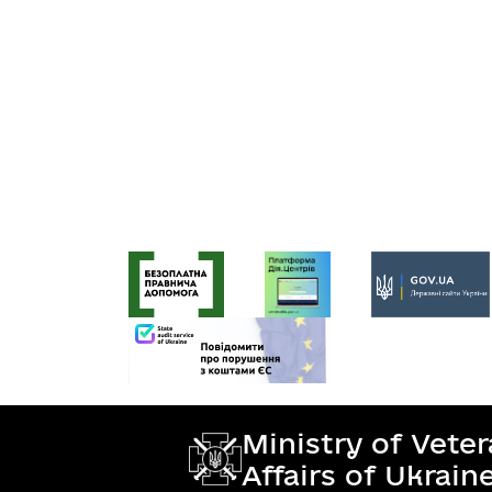
Ministry of Vete
Affairs of Ukrain