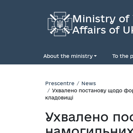
Ministry of
Affairs of U
About the ministry
To the p
Prescentre
News
Ухвалено постанову щодо фо
кладовищі
Ухвалено по
намогильних