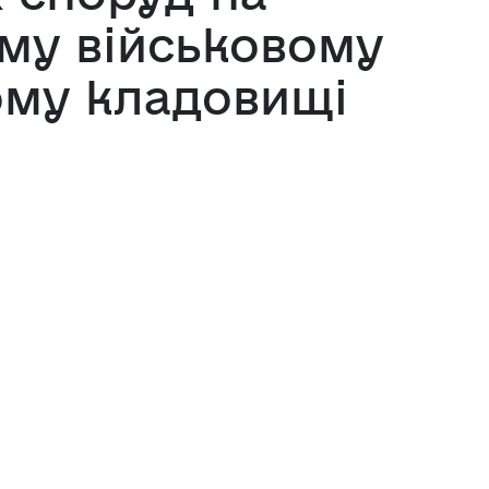
му військовому
му кладовищі