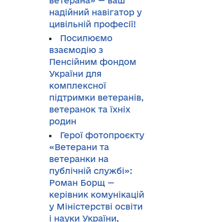
ветерана» — ваш
надійний навігатор у
цивільній професії!
Посилюємо
взаємодію з
Пенсійним фондом
України для
комплексної
підтримки ветеранів,
ветеранок та їхніх
родин
Герої фотопроєкту
«Ветерани та
ветеранки на
публічній службі»:
Роман Борщ —
керівник комунікацій
у Міністерстві освіти
і науки України,