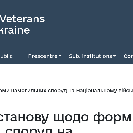
 Veterans
kraine
ublic
Prescentre
Sub. institutions
Con
рми намогильних споруд на Національному війс
станову щодо форм
 споруд на