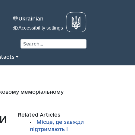
Ukrainian
Accessibility settings
tacts
ьковому меморіальному
и
Related Articles
Місце, де завжди
підтримають і