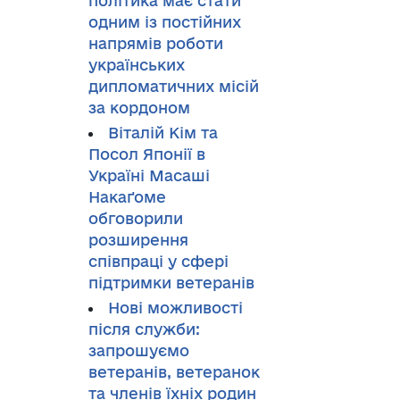
політика має стати
одним із постійних
напрямів роботи
українських
дипломатичних місій
за кордоном
Віталій Кім та
Посол Японії в
Україні Масаші
Накаґоме
обговорили
розширення
співпраці у сфері
підтримки ветеранів
Нові можливості
після служби:
запрошуємо
ветеранів, ветеранок
та членів їхніх родин