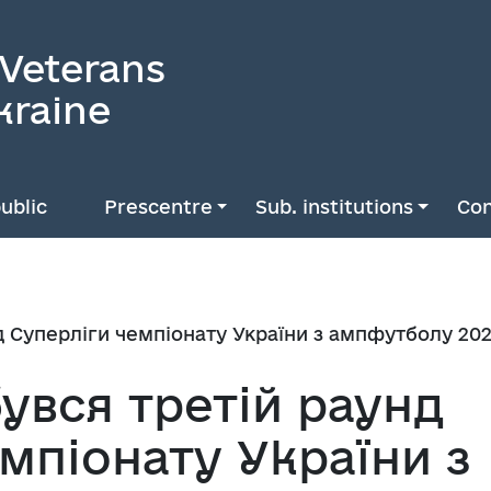
 Veterans
kraine
ublic
Prescentre
Sub. institutions
Con
нд Суперліги чемпіонату України з ампфутболу 20
бувся третій раунд
мпіонату України з