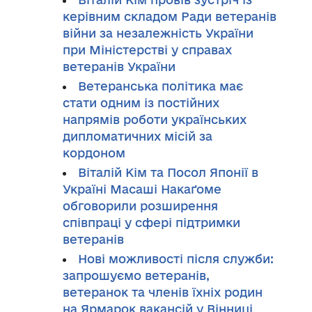
керівним складом Ради ветеранів
війни за незалежність України
при Міністерстві у справах
ветеранів України
Ветеранська політика має
стати одним із постійних
напрямів роботи українських
дипломатичних місій за
кордоном
Віталій Кім та Посол Японії в
Україні Масаші Накаґоме
обговорили розширення
співпраці у сфері підтримки
ветеранів
Нові можливості після служби:
запрошуємо ветеранів,
ветеранок та членів їхніх родин
на Ярмарок вакансій у Вінниці