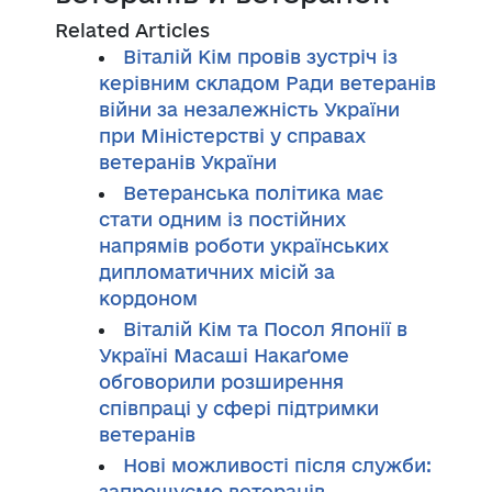
Related Articles
Віталій Кім провів зустріч із
керівним складом Ради ветеранів
війни за незалежність України
при Міністерстві у справах
ветеранів України
Ветеранська політика має
стати одним із постійних
напрямів роботи українських
дипломатичних місій за
кордоном
Віталій Кім та Посол Японії в
Україні Масаші Накаґоме
обговорили розширення
співпраці у сфері підтримки
ветеранів
Нові можливості після служби:
запрошуємо ветеранів,