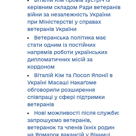
керівним складом Ради ветеранів
війни за незалежність України
при Міністерстві у справах
ветеранів України
Ветеранська політика має
стати одним із постійних
напрямів роботи українських
дипломатичних місій за
кордоном
Віталій Кім та Посол Японії в
Україні Масаші Накаґоме
обговорили розширення
співпраці у сфері підтримки
ветеранів
Нові можливості після служби:
запрошуємо ветеранів,
ветеранок та членів їхніх родин
на Ярмарок вакансій у Вінниці