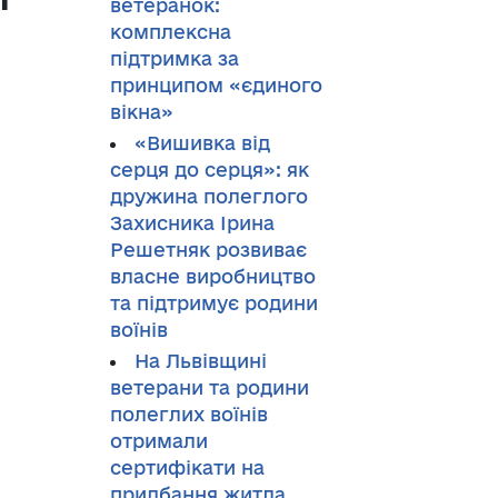
ветеранок:
комплексна
підтримка за
принципом «єдиного
вікна»
«Вишивка від
серця до серця»: як
дружина полеглого
Захисника Ірина
Решетняк розвиває
власне виробництво
та підтримує родини
воїнів
На Львівщині
ветерани та родини
полеглих воїнів
отримали
сертифікати на
придбання житла