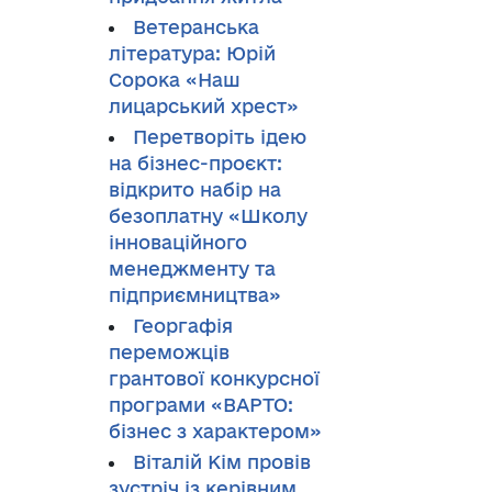
Ветеранська
література: Юрій
Сорока «Наш
лицарський хрест»
Перетворіть ідею
на бізнес-проєкт:
відкрито набір на
безоплатну «Школу
інноваційного
менеджменту та
підприємництва»
Георгафія
переможців
грантової конкурсної
програми «ВАРТО:
бізнес з характером»
Віталій Кім провів
зустріч із керівним