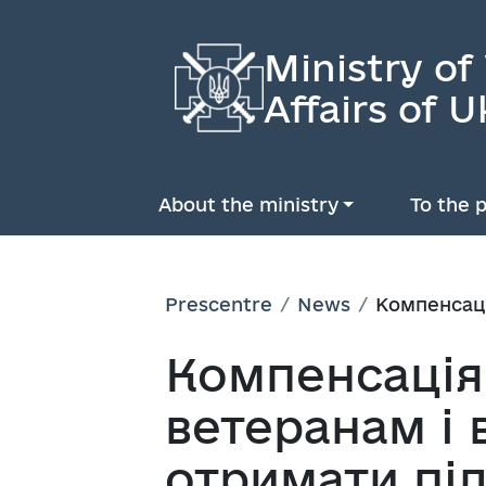
Ministry of
Affairs of U
About the ministry
To the p
Prescentre
News
Компенсаці
Компенсація
ветеранам і
отримати пі