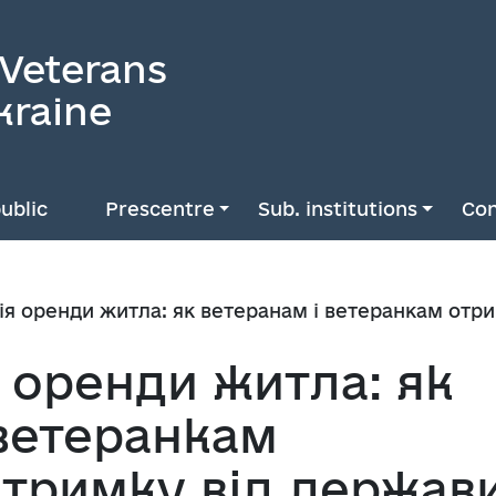
 Veterans
kraine
ublic
Prescentre
Sub. institutions
Con
я оренди житла: як ветеранам і ветеранкам отри
 оренди житла: як
 ветеранкам
дтримку від держав