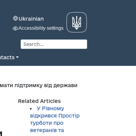
Ukrainian
Accessibility settings
tacts
мати підтримку від держави
Related Articles
У Рівному
відкрився Простір
турботи про
и
ветеранів та