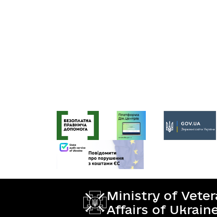
Ministry of Vete
Affairs of Ukrain