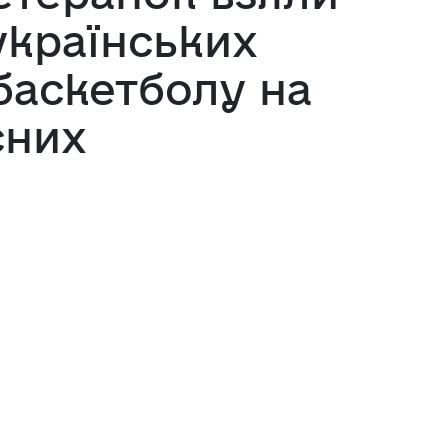
українських
баскетболу на
сних