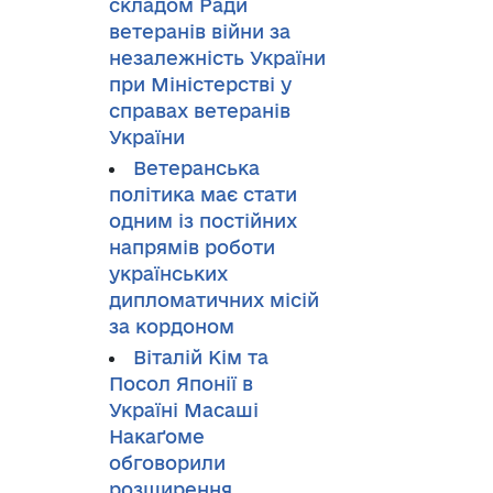
складом Ради
ветеранів війни за
незалежність України
при Міністерстві у
справах ветеранів
України
Ветеранська
політика має стати
одним із постійних
напрямів роботи
українських
дипломатичних місій
за кордоном
Віталій Кім та
Посол Японії в
Україні Масаші
Накаґоме
обговорили
розширення