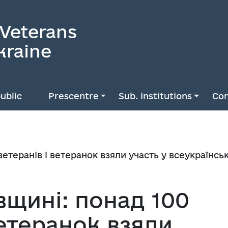
 Veterans
kraine
ublic
Prescentre
Sub. institutions
Con
ветеранів і ветеранок взяли участь у всеукраїнсь
вщині: понад 100
ветеранок взяли