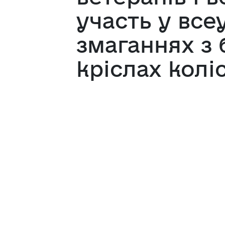
участь у все
змаганнях з 
кріслах колі