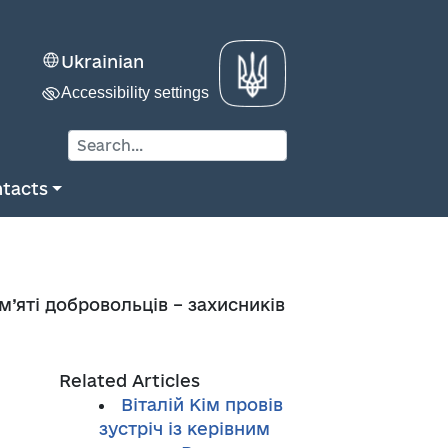
Ukrainian
Accessibility settings
tacts
’яті добровольців – захисників
Related Articles
Віталій Кім провів
зустріч із керівним