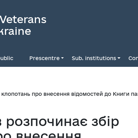
 Veterans
kraine
ublic
Prescentre
Sub. institutions
Con
 клопотань про внесення відомостей до Книги пам
 розпочинає збір
ро внесення