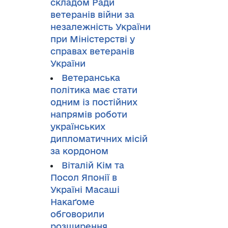
складом Ради
ветеранів війни за
незалежність України
при Міністерстві у
справах ветеранів
України
Ветеранська
політика має стати
одним із постійних
напрямів роботи
українських
дипломатичних місій
за кордоном
Віталій Кім та
Посол Японії в
Україні Масаші
Накаґоме
обговорили
розширення