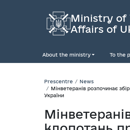
Ministry of
Affairs of U
About the ministry
To the p
Prescentre
News
Мінветеранів розпочинає збір
України
Мінветеранів
клопотань п