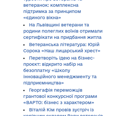
ветеранок: комплексна
підтримка за принципом
«єдиного вікна»
На Львівщині ветерани та
родини полеглих воїнів отримали
сертифікати на придбання житла
Ветеранська література: Юрій
Сорока «Наш лицарський хрест»
Перетворіть ідею на бізнес-
проєкт: відкрито набір на
безоплатну «Школу
інноваційного менеджменту та
підприємництва»
Георгафія переможців
грантової конкурсної програми
«ВАРТО: бізнес з характером»
Віталій Кім провів зустріч із
керівним складом Ради ветеранів