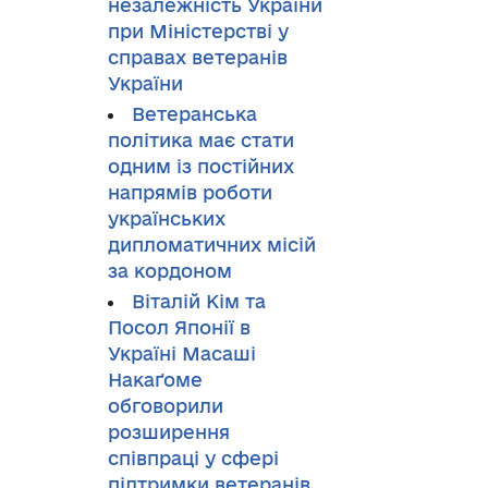
незалежність України
при Міністерстві у
справах ветеранів
України
Ветеранська
політика має стати
одним із постійних
напрямів роботи
українських
дипломатичних місій
за кордоном
Віталій Кім та
Посол Японії в
Україні Масаші
Накаґоме
обговорили
розширення
співпраці у сфері
підтримки ветеранів