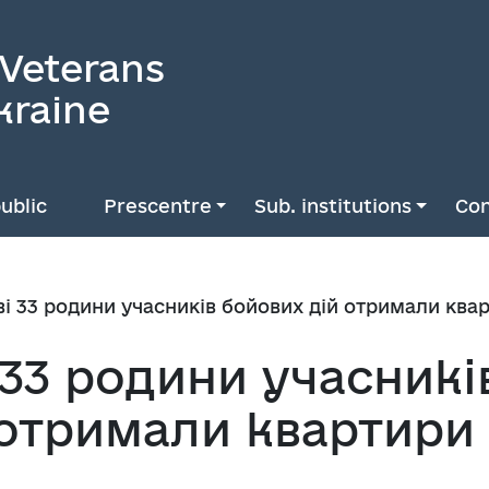
 Veterans
kraine
ublic
Prescentre
Sub. institutions
Con
і 33 родини учасників бойових дій отримали ква
33 родини учасникі
 отримали квартири