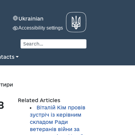
Ukrainian
Accessibility settings
tacts
ртири
в
Related Articles
Віталій Кім провів
зустріч із керівним
складом Ради
ветеранів війни за