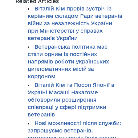
Related Articles
Віталій Кім провів зустріч із
керівним складом Ради ветеранів
війни за незалежність України
при Міністерстві у справах
ветеранів України
Ветеранська політика має
стати одним із постійних
напрямів роботи українських
дипломатичних місій за
кордоном
Віталій Кім та Посол Японії в
Україні Масаші Накаґоме
обговорили розширення
співпраці у сфері підтримки
ветеранів
Нові можливості після служби:
запрошуємо ветеранів,
ветеранок та членів їхніх родин